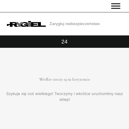
Przejdź
do
treści
Zarygluj niebezpieczeństwo
24
Wielkie rzeczy są na horyzoncie
Szykuje się coś wielkiego! Tworzymy i wkrótce uruchomimy nasz
sklep!