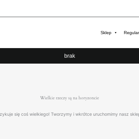
Sklep
Regula
brak
Wielkie rzeczy są na horyzoncie
zykuje się coś wielkiego! Tworzymy i wkrótce uruchomimy nasz skle