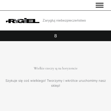
Przejdź
do
treści
Zarygluj niebezpieczeństwo
8
Wielkie rzeczy są na horyzoncie
Szykuje się coś wielkiego! Tworzymy i wkrótce uruchomimy nasz
sklep!