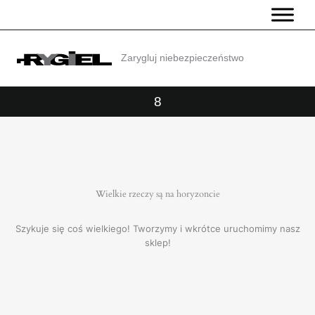
Przejdź
do
treści
Zarygluj niebezpieczeństwo
8
Wielkie rzeczy są na horyzoncie
Szykuje się coś wielkiego! Tworzymy i wkrótce uruchomimy nasz
sklep!