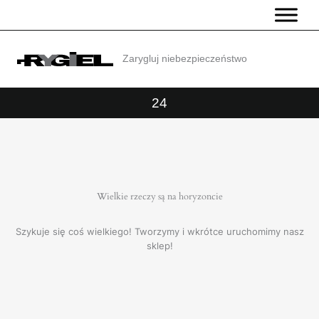
Przejdź
do
treści
Zarygluj niebezpieczeństwo
24
Wielkie rzeczy są na horyzoncie
Szykuje się coś wielkiego! Tworzymy i wkrótce uruchomimy nasz
sklep!