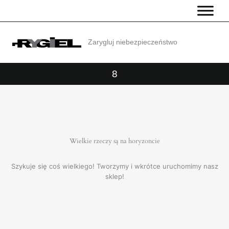
Przejdź
do
treści
Zarygluj niebezpieczeństwo
8
Wielkie rzeczy są na horyzoncie
Szykuje się coś wielkiego! Tworzymy i wkrótce uruchomimy nasz
sklep!