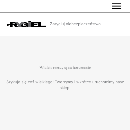
Przejdź
do
treści
Zarygluj niebezpieczeństwo
Wielkie rzeczy są na horyzoncie
Szykuje się coś wielkiego! Tworzymy i wkrótce uruchomimy nasz
sklep!