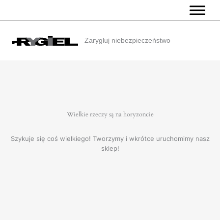
Przejdź
do
treści
Zarygluj niebezpieczeństwo
Wielkie rzeczy są na horyzoncie
Szykuje się coś wielkiego! Tworzymy i wkrótce uruchomimy nasz
sklep!